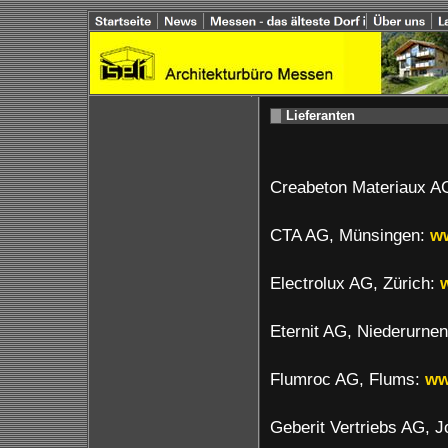
Lieferanten
Creabeton Materiaux A
CTA AG, Münsingen:
w
Electrolux AG, Zürich:
Eternit AG, Niederurne
Flumroc AG, Flums:
ww
Geberit Vertriebs AG, 